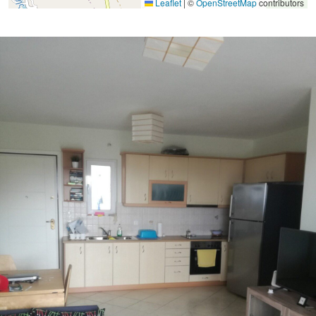
Leaflet
|
©
OpenStreetMap
contributors