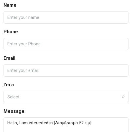
Name
Phone
Email
I'm a
Select
Message