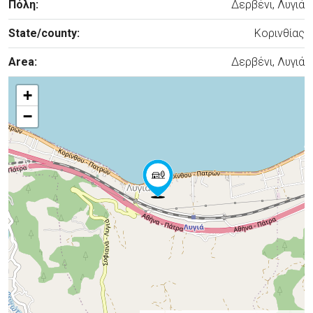
Πόλη:
Δερβένι, Λυγιά
State/county:
Κορινθίας
Area:
Δερβένι, Λυγιά
+
−