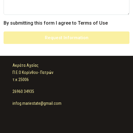
By submitting this form I agree to
Terms of Use
Request Information
Ακράτα Αχαΐας
Π.Ε.Ο Κορίνθου- Πατρών
τ.κ 25006
26960 34935
infog.mariestate@gmail.com