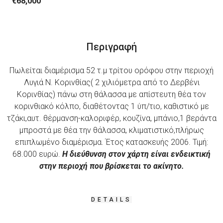
€68,000
Περιγραφή
Πωλείται διαμέρισμα 52 τ.μ τρίτου ορόφου στην περιοχή
Λυγιά Ν. Κορινθίας( 2 χιλιόμετρα από το Δερβένι
Κορινθίας) πάνω στη θάλασσα με απίστευτη θέα τον
κορινθιακό κόλπο, διαθέτοντας 1 ύπ/τιο, καθιστικό με
τζάκι,αυτ. θέρμανση-καλοριφέρ, κουζίνα, μπάνιο,1 βεράντα
μπροστά με θέα την θάλασσα, κλιματιστικό,πλήρως
επιπλωμένο διαμέρισμα. Έτος κατασκευής 2006. Τιμή:
68.000 ευρώ.
Η διεύθυνση στον χάρτη είναι ενδεικτική
στην περιοχή που βρίσκεται το ακίνητο.
DETAILS