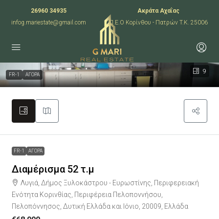
26960 34935
Ακράτα Αχαΐας
infog.mariestate@gmail.com
Π.Ε.Ο Κορίνθου - Πατρών T.K. 25006
9
FR-1
ΑΓΟΡΑ
FR-1
ΑΓΟΡΑ
Διαμέρισμα 52 τ.μ
Λυγιά, Δήμος Ξυλοκάστρου - Ευρωστίνης, Περιφερειακή
Ενότητα Κορινθίας, Περιφέρεια Πελοποννήσου,
Πελοπόννησος, Δυτική Ελλάδα και Ιόνιο, 20009, Ελλάδα