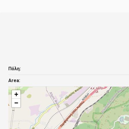
Πόλη:
Area:
+
−