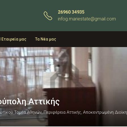
26960 34935
infog.mariestate@gmail.com
 Εταιρεία μας
Τα Νέα μας
ρούπολη Αττικής
τικού Τομέα Αθηνών, Περιφέρεια Αττικής, Αποκεντρωμένη Διοίκησ