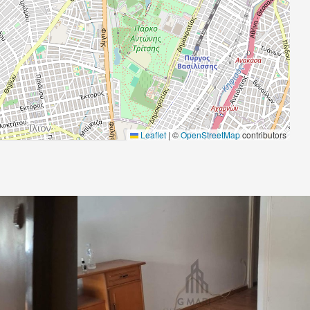
Leaflet
|
©
OpenStreetMap
contributors