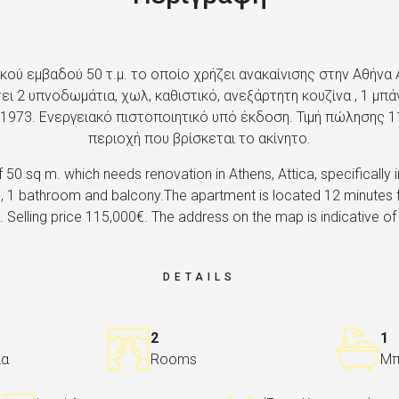
ού εμβαδού 50 τ.μ. το οποίο χρήζει ανακαίνισης στην Αθήνα
ι 2 υπνοδωμάτια, χωλ, καθιστικό, ανεξάρτητη κουζίνα , 1 μπάν
973. Ενεργειακό πιστοποιητικό υπό έκδοση. Τιμή πώλησης 115
περιοχή που βρίσκεται το ακίνητο.
f ​​50 sq m. which needs renovation in Athens, Attica, specifically
en, 1 bathroom and balcony.The apartment is located 12 minutes
 Selling price 115,000€. The address on the map is indicative of
DETAILS
2
1
ια
Rooms
Μπ