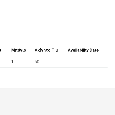
α
Μπάνιο
Ακίνητο Τ.μ
Availability Date
1
50 τ.μ.