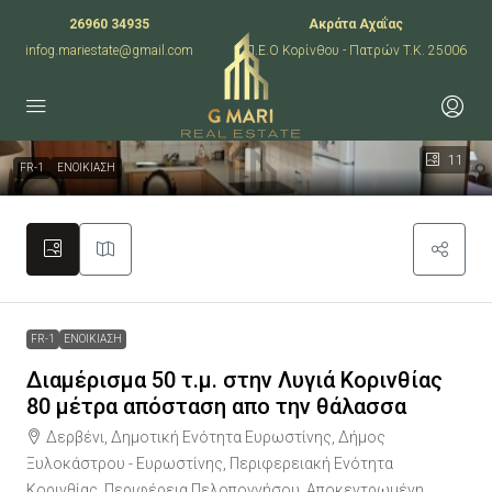
26960 34935
Ακράτα Αχαΐας
infog.mariestate@gmail.com
Π.Ε.Ο Κορίνθου - Πατρών T.K. 25006
11
FR-1
ΕΝΟΙΚΙΑΣΗ
FR-1
ΕΝΟΙΚΙΑΣΗ
Διαμέρισμα 50 τ.μ. στην Λυγιά Κορινθίας
80 μέτρα απόσταση απο την θάλασσα
Δερβένι, Δημοτική Ενότητα Ευρωστίνης, Δήμος
Ξυλοκάστρου - Ευρωστίνης, Περιφερειακή Ενότητα
Κορινθίας, Περιφέρεια Πελοποννήσου, Αποκεντρωμένη