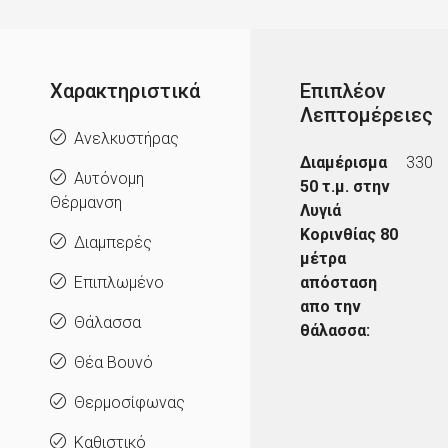
Χαρακτηριστικά
Επιπλέον
Λεπτομέρειες
Ανελκυστήρας
Διαμέρισμα
330
Αυτόνομη
50 τ.μ. στην
Θέρμανση
Λυγιά
Κορινθίας 80
Διαμπερές
μέτρα
Επιπλωμένο
απόσταση
απο την
Θάλασσα
θάλασσα:
Θέα Βουνό
Θερμοσίφωνας
Καθιστικό