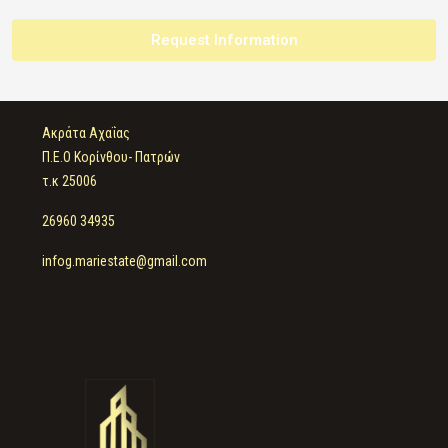
Request Information
Ακράτα Αχαΐας
Π.Ε.Ο Κορίνθου- Πατρών
τ.κ 25006
26960 34935
infog.mariestate@gmail.com