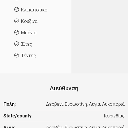
Κλιματιστικό
Κουζίνα
Μπάνιο
Σίτες
Τέντες
Διεύθυνση
Πόλη:
Δερβένι, Ευρωστίνη, Λυγιά, Λυκοποριά
State/county:
Κορινθίας
Area:
Δερβένι, Ευρωστίνη, Λυγιά, Λυκοποριά