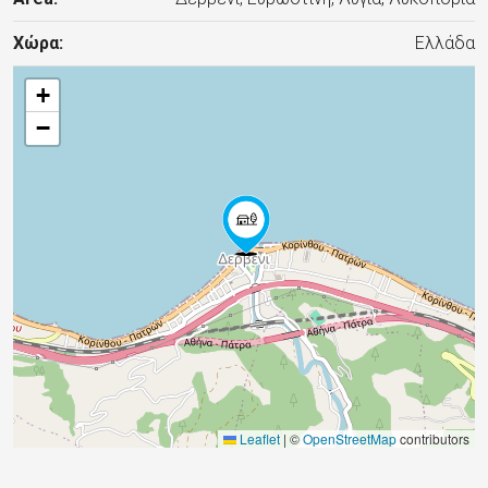
Χώρα:
Ελλάδα
+
−
Leaflet
|
©
OpenStreetMap
contributors