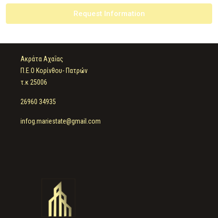
Request Information
Ακράτα Αχαΐας
Π.Ε.Ο Κορίνθου- Πατρών
τ.κ 25006
26960 34935
infog.mariestate@gmail.com