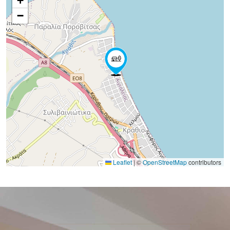
+
−
Leaflet
|
©
OpenStreetMap
contributors