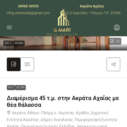
26960 34935
Ακράτα Αχαΐας
infog.mariestate@gmail.com
Π.Ε.Ο Κορίνθου - Πατρών T.K. 25006
15
FR-1
ΑΓΟΡΑ
FR-1
ΑΓΟΡΑ
Διαμέρισμα 45 τ.μ. στην Ακράτα Αχαΐας με
θέα θάλασσα
Ακράτα, Αθήνα - Πάτρα, κ. Ακράτας, Κράθιο, Δημοτική
Ενότητα Ακράτας, Δήμος Αιγιαλείας, Περιφερειακή Ενότητα
Αχαΐας, Περιφέρεια Δυτικής Ελλάδας, Αποκεντρωμένη