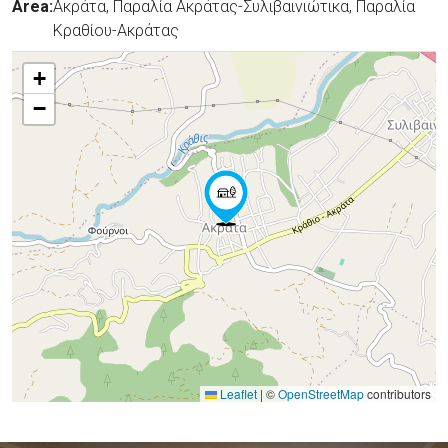
Area:
Ακράτα, Παραλία Ακράτας-Συλιβαινιώτικα, Παραλία
Κραθίου-Ακράτας
+
−
Leaflet
|
©
OpenStreetMap
contributors