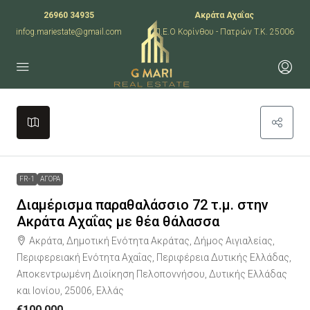
26960 34935
Ακράτα Αχαΐας
infog.mariestate@gmail.com
Π.Ε.Ο Κορίνθου - Πατρών T.K. 25006
Leaflet
|
©
OpenStreetMap
contributors
+
−
FR-1
ΑΓΟΡΑ
Διαμέρισμα παραθαλάσσιο 72 τ.μ. στην
Ακράτα Αχαΐας με θέα θάλασσα
Ακράτα, Δημοτική Ενότητα Ακράτας, Δήμος Αιγιαλείας,
Περιφερειακή Ενότητα Αχαΐας, Περιφέρεια Δυτικής Ελλάδας,
Αποκεντρωμένη Διοίκηση Πελοποννήσου, Δυτικής Ελλάδας
και Ιονίου, 25006, Ελλάς
€100,000