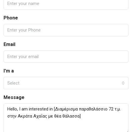
Phone
Email
I'm a
Select
Message