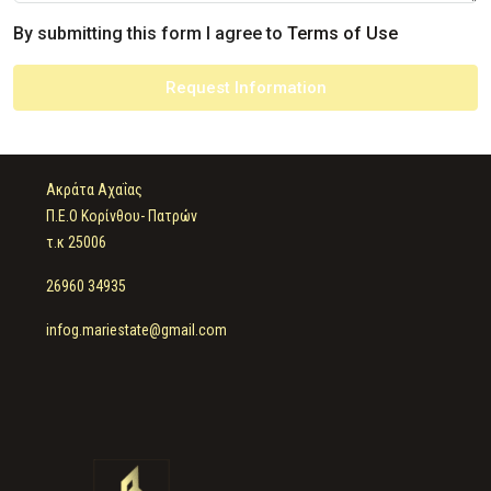
By submitting this form I agree to
Terms of Use
Request Information
Ακράτα Αχαΐας
Π.Ε.Ο Κορίνθου- Πατρών
τ.κ 25006
26960 34935
infog.mariestate@gmail.com