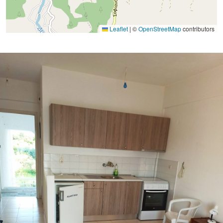
Leaflet
|
©
OpenStreetMap
contributors