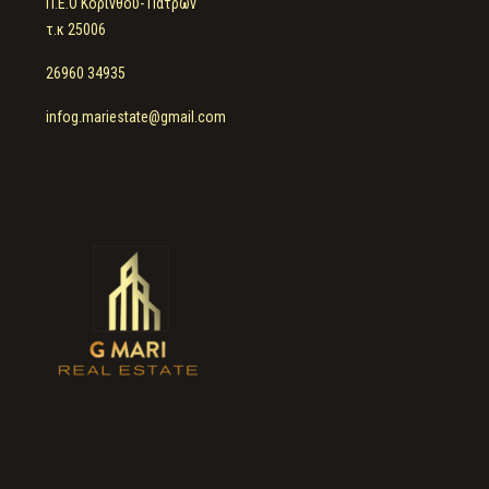
Π.Ε.Ο Κορίνθου- Πατρών
τ.κ 25006
26960 34935
infog.mariestate@gmail.com