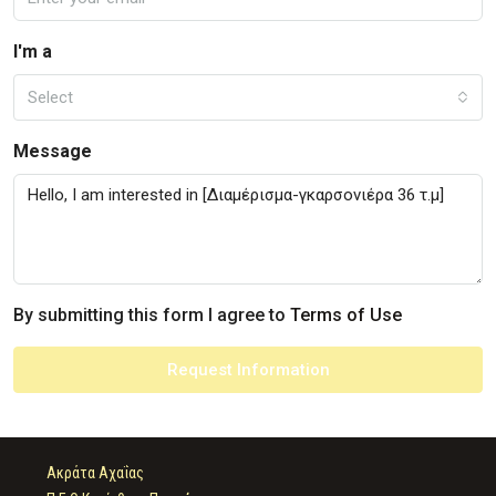
I'm a
Select
Message
By submitting this form I agree to
Terms of Use
Request Information
Ακράτα Αχαΐας