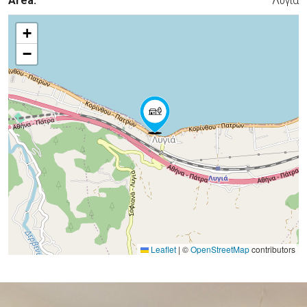
Area:
Λυγιά
+
−
Leaflet
|
©
OpenStreetMap
contributors