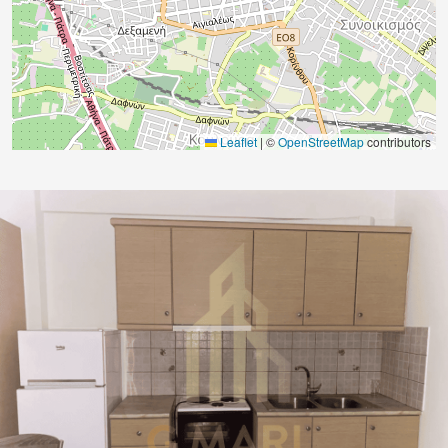
Leaflet
|
©
OpenStreetMap
contributors