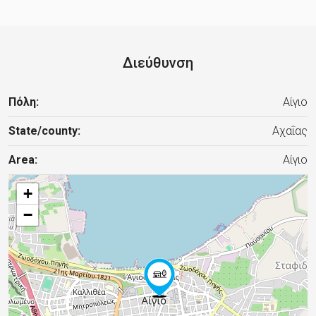
Διεύθυνση
Πόλη:
Αίγιο
State/county:
Αχαΐας
Area:
Αίγιο
+
−