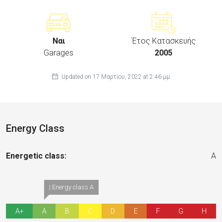
Ναι
Έτος Κατασκευής
Garages
2005
Updated on 17 Μαρτίου, 2022 at 2:46 μμ
Energy Class
Energetic class:
A
| Energy class A
A+
A
B
C
D
E
F
G
H