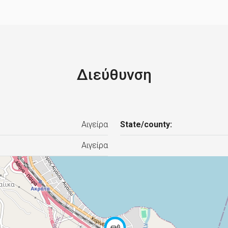
Διεύθυνση
Αιγείρα
State/county:
Αιγείρα