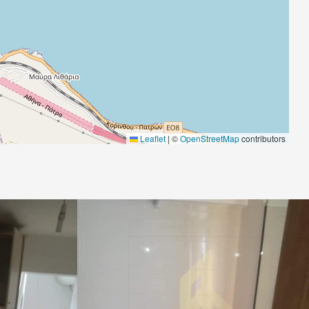
Leaflet
|
©
OpenStreetMap
contributors