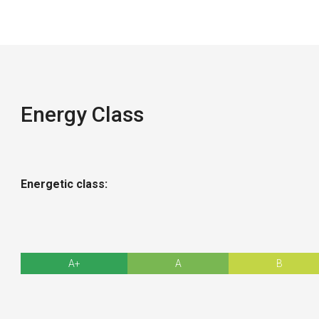
Energy Class
Energetic class:
A+
A
B