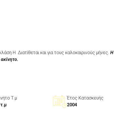
κλάση H Διατίθεται και για τους καλοκαιρινούς μήνες.
Η
 ακίνητο.
ίνητο Τ.μ
Έτος Κατασκευής
 τ.μ
2004