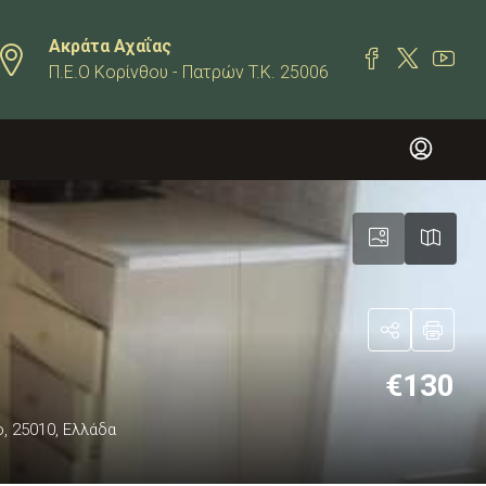
Ακράτα Αχαΐας
Π.Ε.Ο Κορίνθου - Πατρών T.K. 25006
€130
ο, 25010, Ελλάδα