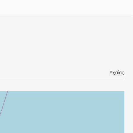
Αχαΐας