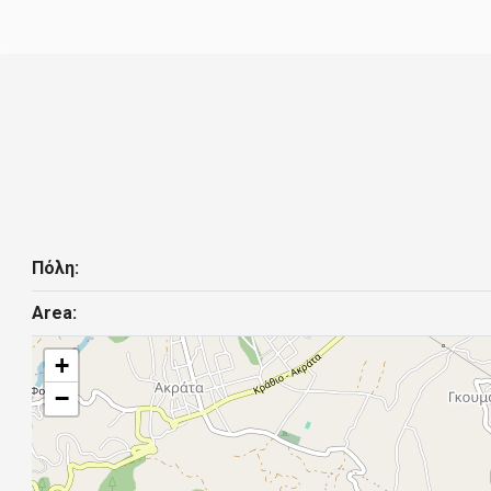
Πόλη:
Area:
+
−