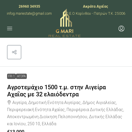
26960 34935
Ακράτα Αχαΐας
infog.mariestate@gmail.com
Π.Ε.Ο Κορίνθου - Πατρών T.K. 25006
Leaflet
|
©
OpenStreetMap
contributors
+
−
FR-1
ΑΓΟΡΑ
Αγροτεμάχιο 1500 τ.μ. στην Αιγείρα
Αχαΐας με 32 ελαιόδεντρα
Αιγείρα, Δημοτική Ενότητα Αιγείρας, Δήμος Αιγιαλείας,
Περιφερειακή Ενότητα Αχαΐας, Περιφέρεια Δυτικής Ελλάδας,
Αποκεντρωμένη Διοίκηση Πελοποννήσου, Δυτικής Ελλάδας
και Ιονίου, 250 10, Ελλάδα
€13,000