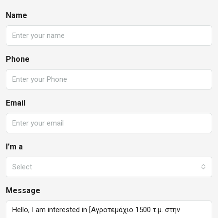
Name
Phone
Email
I'm a
Select
Message