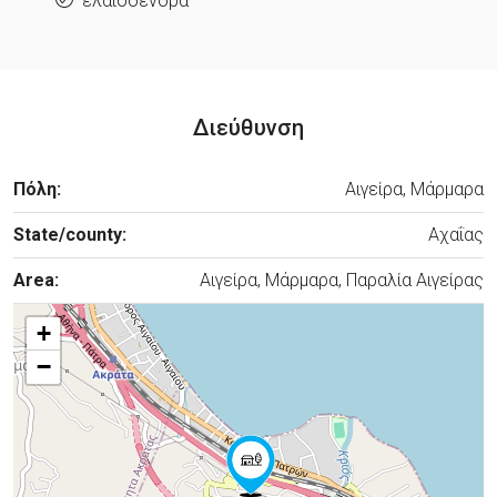
ελαιόδενδρα
Διεύθυνση
Πόλη:
Αιγείρα, Μάρμαρα
State/county:
Αχαΐας
Area:
Αιγείρα, Μάρμαρα, Παραλία Αιγείρας
+
−