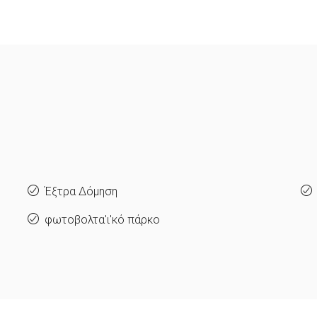
Έξτρα Δόμηση
φωτοβολτα'ι'κό πάρκο