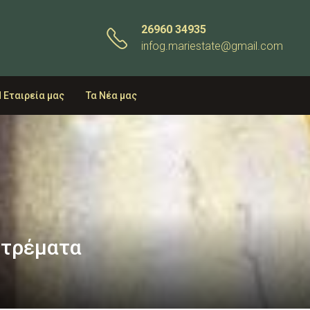
26960 34935
infog.mariestate@gmail.com
 Εταιρεία μας
Τα Νέα μας
στρέματα