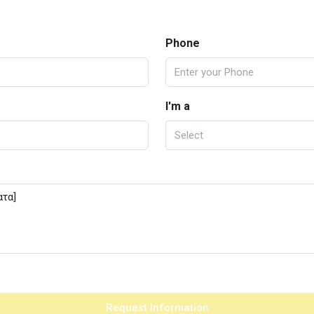
Phone
I'm a
Select
Request Information