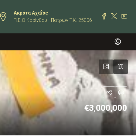
Ακράτα Αχαΐας
Π.Ε.Ο Κορίνθου - Πατρών T.K. 25006
€3,000,000