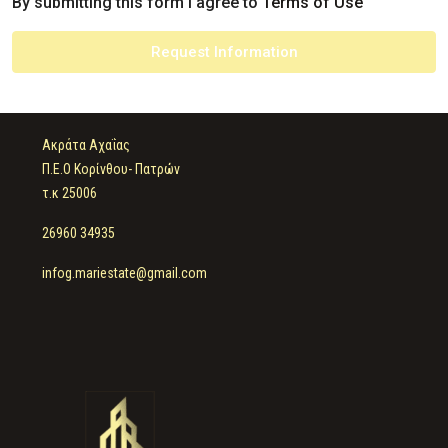
By submitting this form I agree to
Terms of Use
Request Information
Ακράτα Αχαΐας
Π.Ε.Ο Κορίνθου- Πατρών
τ.κ 25006
26960 34935
infog.mariestate@gmail.com