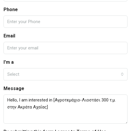
Phone
Email
I'm a
Select
Message