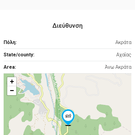
Διεύθυνση
Πόλη:
Ακράτα
State/county:
Αχαΐας
Area:
Άνω Ακράτα
+
−