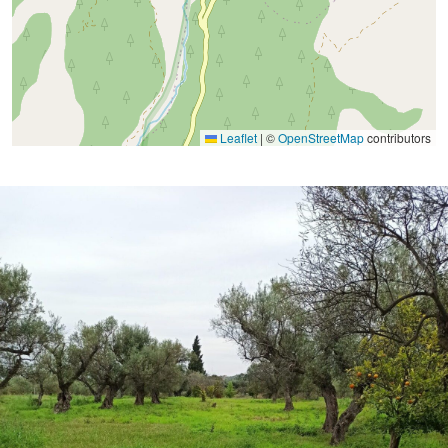
Leaflet
|
©
OpenStreetMap
contributors