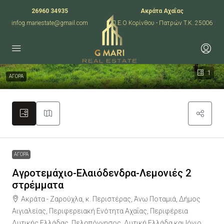
26960 34935
Ακράτα Αχαΐας
infog.mariestate@gmail.com
Π.Ε.Ο Κορίνθου - Πατρών T.K. 25006
1
ΑΓΟΡΑ
ΑΓΟΡΑ
Αγροτεμάχιο-Ελαιόδενδρα-Λεμονιές 2
στρέμματα
Ακράτα - Ζαρούχλα, κ. Περιστέρας, Άνω Ποταμιά, Δήμος
Αιγιαλείας, Περιφερειακή Ενότητα Αχαΐας, Περιφέρεια
Δυτικής Ελλάδας, Πελοπόννησος, Δυτική Ελλάδα και Ιόνιο,