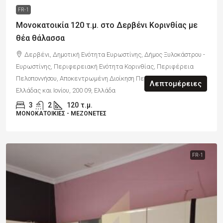
FR-1
Μονοκατοικία 120 τ.μ. στο Δερβένι Κορινθίας με
θέα θάλασσα
Δερβένι, Δημοτική Ενότητα Ευρωστίνης, Δήμος Ξυλοκάστρου -
Ευρωστίνης, Περιφερειακή Ενότητα Κορινθίας, Περιφέρεια
Πελοποννήσου, Αποκεντρωμένη Διοίκηση Πελοποννήσου, Δυτικής
Λεπτομέρειες
Ελλάδας και Ιονίου, 200 09, Ελλάδα
3
2
120
τ.μ.
ΜΟΝΟΚΑΤΟΙΚΊΕΣ - ΜΕΖΟΝΈΤΕΣ
FR-1