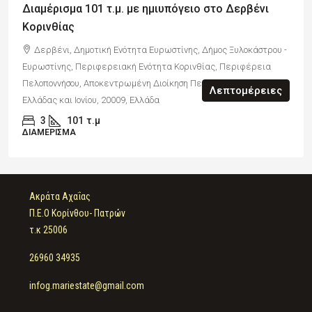
Διαμέρισμα 101 τ.μ. με ημιυπόγειο στο Δερβένι
Κορινθίας
Δερβένι, Δημοτική Ενότητα Ευρωστίνης, Δήμος Ξυλοκάστρου -
Ευρωστίνης, Περιφερειακή Ενότητα Κορινθίας, Περιφέρεια
Πελοποννήσου, Αποκεντρωμένη Διοίκηση Πελοποννήσου, Δυτικής
Λεπτομέρειες
Ελλάδας και Ιονίου, 20009, Ελλάδα
3
101
τ.μ
ΔΙΑΜΈΡΙΣΜΑ
Ακράτα Αχαΐας
Π.Ε.Ο Κορίνθου- Πατρών
τ.κ 25006
26960 34935
infog.mariestate@gmail.com