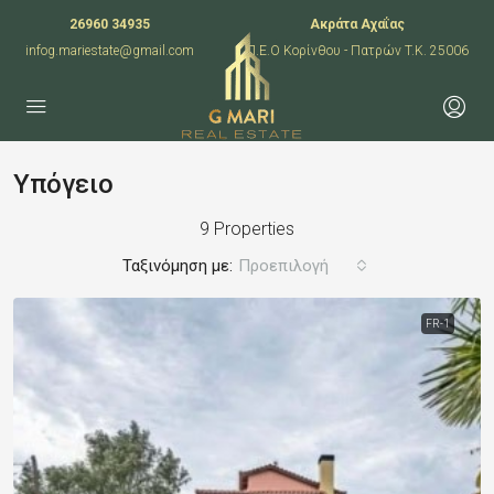
26960 34935
Ακράτα Αχαΐας
infog.mariestate@gmail.com
Π.Ε.Ο Κορίνθου - Πατρών T.K. 25006
Υπόγειο
9 Properties
Ταξινόμηση με:
Προεπιλογή
FR-1