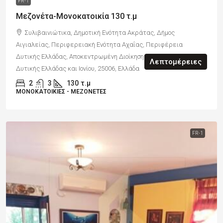
FR-1
Μεζονέτα-Μονοκατοικία 130 τ.μ
Συλιβαινιώτικα, Δημοτική Ενότητα Ακράτας, Δήμος
Αιγιαλείας, Περιφερειακή Ενότητα Αχαΐας, Περιφέρεια
Δυτικής Ελλάδας, Αποκεντρωμένη Διοίκηση Πελοποννήσου,
Λεπτομέρειες
Δυτικής Ελλάδας και Ιονίου, 25006, Ελλάδα
2
3
130
τ.μ
ΜΟΝΟΚΑΤΟΙΚΊΕΣ - ΜΕΖΟΝΈΤΕΣ
FR-1