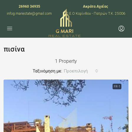
26960 34935
Ακράτα Αχαΐας
infog.mariestate@gmail.com
Π.Ε.Ο Κορίνθου - Πατρών T.K. 25006
πισίνα
1 Property
Ταξινόμηση με:
Προεπιλογή
FR-1