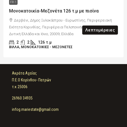
FR-1
Μονοκατοικία-Μεζονέτα 126 τ.μ με πισίνα
Δερβένι, Δήμος Ξυλοκάστρου - Ευρωστίνης, Περιφερειακή
Ενότητα Κορινθίας, Περιφέρεια Πελοποννήσου, Πελοπόννησος,
Λεπτομέρειες
Δυτική Ελλάδα και Ιόνιο, 20009, Ελλάδα
2
2
126
τ.μ
ΒΊΛΛΑ, ΜΟΝΟΚΑΤΟΙΚΊΕΣ - ΜΕΖΟΝΈΤΕΣ
Ακράτα Αχαΐας
Π.Ε.Ο Κορίνθου- Πατρών
τ.κ 25006
26960 34935
infog.mariestate@gmail.com