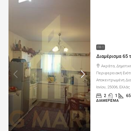
FR-1
Ακράτα, Δημοτικ
Περιφερειακή Ενότ
Αποκεντρωμένη Διοί
Ιονίου, 25006, Ελλάς
2
1
65
ΔΙΑΜΈΡΙΣΜΑ