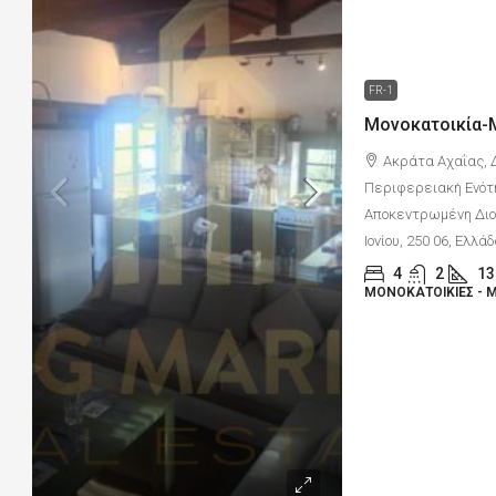
FR-1
Ακράτα Αχαΐας, 
Περιφερειακή Ενότ
Αποκεντρωμένη Διοί
Ιονίου, 250 06, Ελλά
4
2
13
ΜΟΝΟΚΑΤΟΙΚΊΕΣ - 