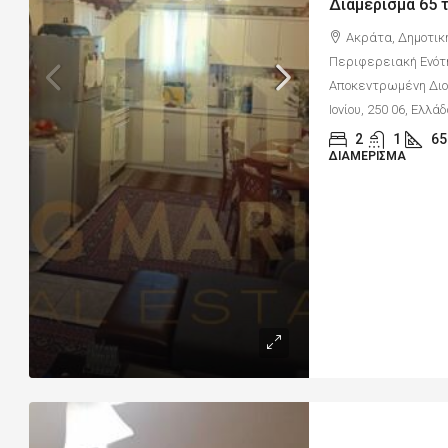
Ακράτα, Δημοτικ
Περιφερειακή Ενότ
Αποκεντρωμένη Διοί
Ιονίου, 250 06, Ελλά
2
1
65
ΔΙΑΜΈΡΙΣΜΑ