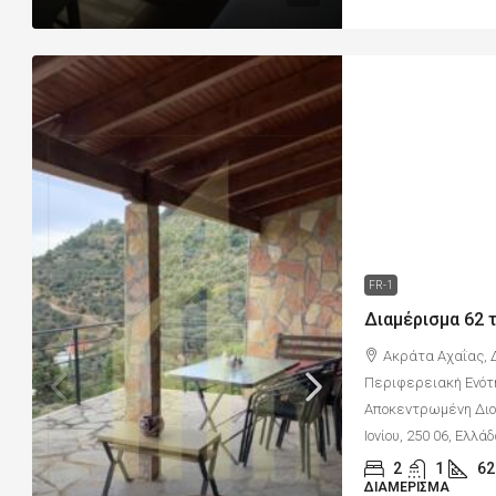
FR-1
Ακράτα Αχαΐας, 
Περιφερειακή Ενότ
Αποκεντρωμένη Διοί
Ιονίου, 250 06, Ελλά
2
1
62
ΔΙΑΜΈΡΙΣΜΑ