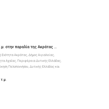
Διαμέρισμα 65 τ.μ. στην παραλία της Ακράτας Αχαΐας
ή Ενότητα Ακράτας, Δήμος Αιγιαλείας,
ητα Αχαΐας, Περιφέρεια Δυτικής Ελλάδας,
κηση Πελοποννήσου, Δυτικής Ελλάδας και
τ.μ.