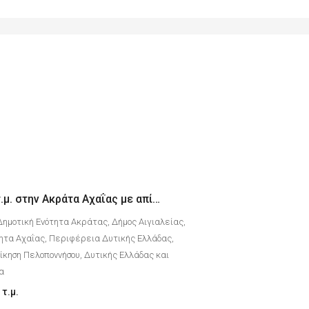
Διαμέρισμα 62 τ.μ. στην Ακράτα Αχαΐας με απίστευτη θέα την θάλασσα
Δημοτική Ενότητα Ακράτας, Δήμος Αιγιαλείας,
ητα Αχαΐας, Περιφέρεια Δυτικής Ελλάδας,
κηση Πελοποννήσου, Δυτικής Ελλάδας και
δα
τ.μ.