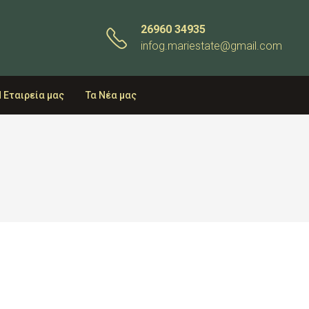
26960 34935
infog.mariestate@gmail.com
 Εταιρεία μας
Τα Νέα μας