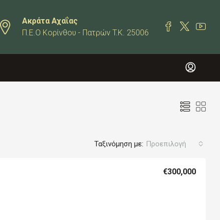
Ακράτα Αχαΐας
Π.Ε.Ο Κορίνθου - Πατρών T.K. 25006
Ταξινόμηση με:
Προεπιλογή
€300,000