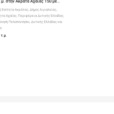
Διαμέρισμα 65 τ.μ. στην Ακράτα Αχαΐας 150 μέτρα από την θάλασσα
ή Ενότητα Ακράτας, Δήμος Αιγιαλείας,
ητα Αχαΐας, Περιφέρεια Δυτικής Ελλάδας,
κηση Πελοποννήσου, Δυτικής Ελλάδας και
δα
τ.μ.