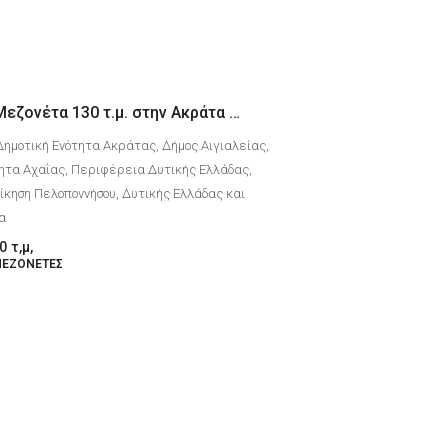
Μονοκατοικία-Μεζονέτα 130 τ.μ. στην Ακράτα Αχαΐας με θέα θάλασσα
Δημοτική Ενότητα Ακράτας, Δήμος Αιγιαλείας,
ητα Αχαΐας, Περιφέρεια Δυτικής Ελλάδας,
κηση Πελοποννήσου, Δυτικής Ελλάδας και
δα
0
τ,μ,
ΜΕΖΟΝΈΤΕΣ