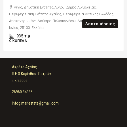
Αίγιο, Δημοτική Ενότητα Αιγίου, Δήμος Αιγιαλείας,
Περιφερειακή Ενότητα Αχαΐας, Περιφέρεια Δυτικής Ελλάδας,
Αποκεντρωμένη Διοίκηση Πελοποννήσου, Δυτικής Ελλάδας και
Λεπτομέρειες
Ιονίου, 25100, Ελλάδα
935
τ.μ
ΟΙΚΌΠΕΔΑ
Ακράτα Αχαΐας
Π.Ε.Ο Κορίνθου- Πατρών
τ.κ 25006
26960 34935
infog.mariestate@gmail.com