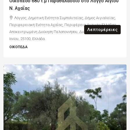
Οικόπεδο 680 τ.μ Παραθαλάσσιο στο Λόγγο Αιγίου
Ν. Αχαΐας
Λόγγος, Δημοτική Ενότητα Συμπολιτείας, Δήμος Αιγιαλείας,
Περιφερειακή Ενότητα Αχαΐας, Περιφέρεια Δυτικής Ελλάδας,
Λεπτομέρειες
Αποκεντρωμένη Διοίκηση Πελοποννήσου, Δυτικής Ελλάδας και
Ιονίου, 25100, Ελλάδα
ΟΙΚΌΠΕΔΑ