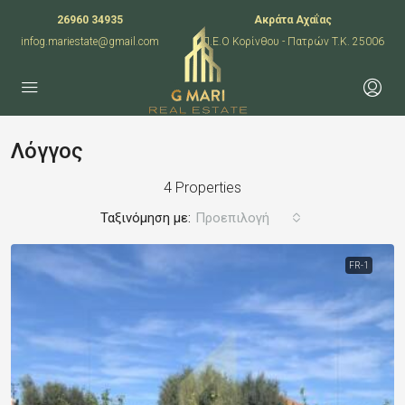
26960 34935
Ακράτα Αχαΐας
infog.mariestate@gmail.com
Π.Ε.Ο Κορίνθου - Πατρών T.K. 25006
Λόγγος
4 Properties
Ταξινόμηση με:
Προεπιλογή
FR-1