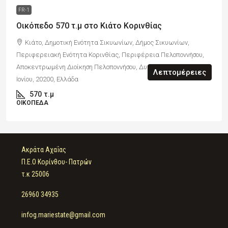
FR-1
Οικόπεδο 570 τ.μ στο Κιάτο Κορινθίας
Κιάτο, Δημοτική Ενότητα Σικυωνίων, Δήμος Σικυωνίων,
Περιφερειακή Ενότητα Κορινθίας, Περιφέρεια Πελοποννήσου,
Αποκεντρωμένη Διοίκηση Πελοποννήσου, Δυτικής Ελλάδας και
Λεπτομέρειες
Ιονίου, 20200, Ελλάδα
570
τ.μ
ΟΙΚΌΠΕΔΑ
Ακράτα Αχαΐας
Π.Ε.Ο Κορίνθου- Πατρών
τ.κ 25006
26960 34935
infog.mariestate@gmail.com