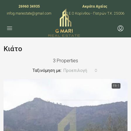
26960 34935
Ακράτα Αχαΐας
infog.mariestate@gmail.com
Π.Ε.Ο Κορίνθου - Πατρών T.K. 25006
Κιάτο
3 Properties
Ταξινόμηση με:
Προεπιλογή
FR-1