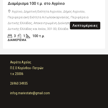
Διαμέρισμα 100 τ.μ. στο Αγρίνιο
Αγρίνιο, Δημοτική Ενότητα Αγρινίου, Δήμος Αγρινίου,
Περιφερειακή Ενότητα Αιτωλοακαρνανίας, Περιφέρεια
Δυτικής Ελλάδας, Αποκεντρωμένη Διοίκηση Πελοποννήσου,
Λεπτομέρειες
Δυτικής Ελλάδας και Ιονίου, 301 00, Ελλάδα
3
1
100
τ.μ.
ΔΙΑΜΈΡΙΣΜΑ
Ακράτα Αχαΐας
Π.Ε.Ο Κορίνθου- Πατρών
τ.κ 25006
26960 34935
infog.mariestate@gmail.com