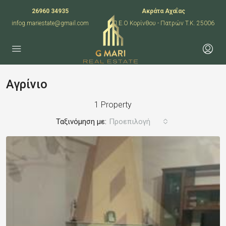
26960 34935
Ακράτα Αχαΐας
infog.mariestate@gmail.com
Π.Ε.Ο Κορίνθου - Πατρών T.K. 25006
Αγρίνιο
1 Property
Ταξινόμηση με:
Προεπιλογή