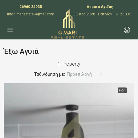
26960 34935
Ακράτα Αχαΐας
infog.mariestate@gmail.com
Π.Ε.Ο Κορίνθου - Πατρών T.K. 25006
Έξω Αγυιά
1 Property
Ταξινόμηση με:
Προεπιλογή
FR-1