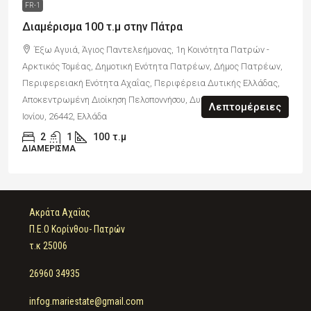
FR-1
Διαμέρισμα 100 τ.μ στην Πάτρα
Έξω Αγυιά, Άγιος Παντελεήμονας, 1η Κοινότητα Πατρών -
Αρκτικός Τομέας, Δημοτική Ενότητα Πατρέων, Δήμος Πατρέων,
Περιφερειακή Ενότητα Αχαΐας, Περιφέρεια Δυτικής Ελλάδας,
Αποκεντρωμένη Διοίκηση Πελοποννήσου, Δυτικής Ελλάδας και
Λεπτομέρειες
Ιονίου, 26442, Ελλάδα
2
1
100
τ.μ
ΔΙΑΜΈΡΙΣΜΑ
Ακράτα Αχαΐας
Π.Ε.Ο Κορίνθου- Πατρών
τ.κ 25006
26960 34935
infog.mariestate@gmail.com