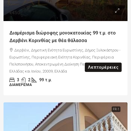
€450
Διαμέρισμα διώροφης μονοκατοικίας 99 τ.μ. στο
Δερβένι Κορινθίας με θέα θάλασσα
Δερβένι, Δημοτική Ενότητα Ευρωστίνης, Δήμος Ξυλοκάστρου -
Ευρωστίνης, Περιφερειακή Ενότητα Κορινθίας, Περιφέρεια
Πελοποννήσου, Αποκεντρωμένη Διοίκηση Πελοποννήσου, Δυτικής
Λεπτομέρειες
Ελλάδας και Ιονίου, 20009, Ελλάδα
3
2
99
τ.μ.
ΔΙΑΜΈΡΙΣΜΑ
FR-1