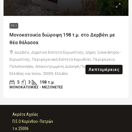
€380,000
FR-1
Μονοκατοικία διώροφη 198 τ.μ. στο Δερβένι με
θέα θάλασσα
Δερβένι, Δημοτική Ενότητα Ευρωστίνης, Δήμος Ξυλοκάστρου -
Ευρωστίνης, Περιφερειακή Ενότητα Κορινθίας, Περιφέρεια
Πελοποννήσου, Αποκεντρωμένη Διοίκηση Πελοποννήσου, Δυτικής
Λεπτομέρειες
Ελλάδας και Ιονίου, 20009, Ελλάδα
5
3
198
τ.μ.
ΜΟΝΟΚΑΤΟΙΚΊΕΣ - ΜΕΖΟΝΈΤΕΣ
Ακράτα Αχαΐας
Π.Ε.Ο Κορίνθου- Πατρών
τ.κ 25006