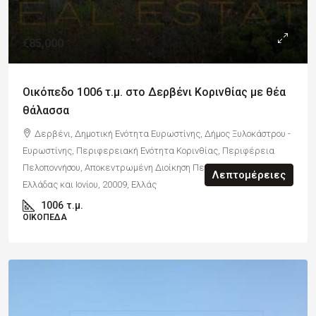
€85,000
Οικόπεδο 1006 τ.μ. στο Δερβένι Κορινθίας με θέα
θάλασσα
Δερβένι, Δημοτική Ενότητα Ευρωστίνης, Δήμος Ξυλοκάστρου -
Ευρωστίνης, Περιφερειακή Ενότητα Κορινθίας, Περιφέρεια
Πελοποννήσου, Αποκεντρωμένη Διοίκηση Πελοποννήσου, Δυτικής
Λεπτομέρειες
Ελλάδας και Ιονίου, 20009, Ελλάς
1006
τ.μ.
ΟΙΚΌΠΕΔΑ