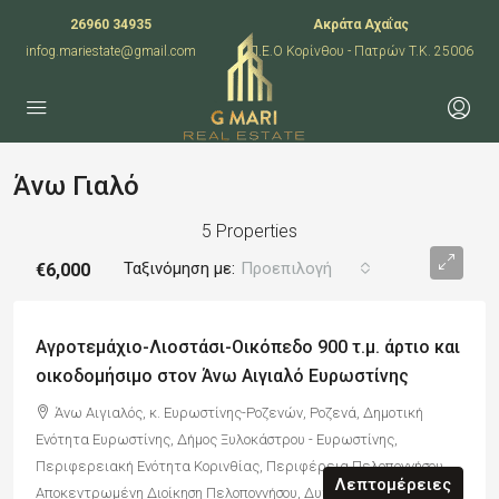
26960 34935
Ακράτα Αχαΐας
infog.mariestate@gmail.com
Π.Ε.Ο Κορίνθου - Πατρών T.K. 25006
Άνω Γιαλό
5 Properties
Ταξινόμηση με:
Προεπιλογή
€6,000
Αγροτεμάχιο-Λιοστάσι-Οικόπεδο 900 τ.μ. άρτιο και
οικοδομήσιμο στον Άνω Αιγιαλό Ευρωστίνης
Άνω Αιγιαλός, κ. Ευρωστίνης-Ροζενών, Ροζενά, Δημοτική
Ενότητα Ευρωστίνης, Δήμος Ξυλοκάστρου - Ευρωστίνης,
Περιφερειακή Ενότητα Κορινθίας, Περιφέρεια Πελοποννήσου,
Λεπτομέρειες
Αποκεντρωμένη Διοίκηση Πελοποννήσου, Δυτικής Ελλάδας και