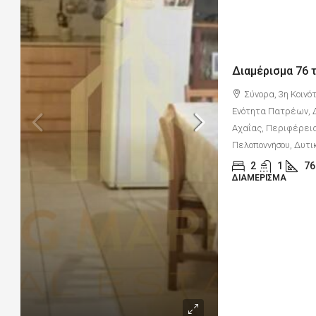
Διαμέρισμα 76 τ
Σύνορα, 3η Κοινό
Ενότητα Πατρέων, 
Αχαΐας, Περιφέρεια
Πελοποννήσου, Δυτικ
2
1
76
ΔΙΑΜΈΡΙΣΜΑ