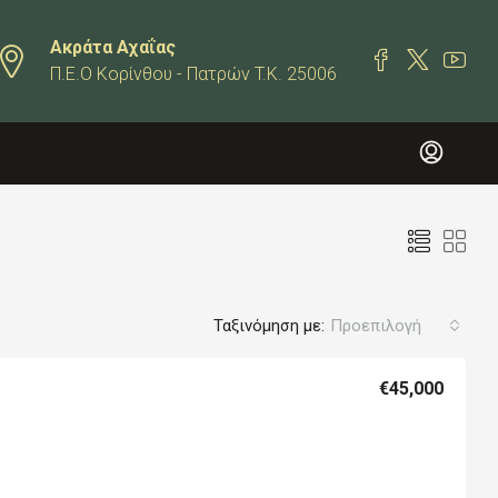
Ακράτα Αχαΐας
Π.Ε.Ο Κορίνθου - Πατρών T.K. 25006
Ταξινόμηση με:
Προεπιλογή
€45,000