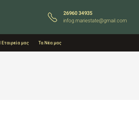
26960 34935
infog.mariestate@gmail.com
 Εταιρεία μας
Τα Νέα μας