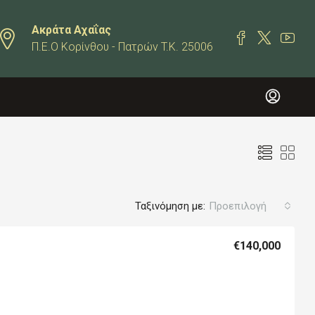
Ακράτα Αχαΐας
Π.Ε.Ο Κορίνθου - Πατρών T.K. 25006
Ταξινόμηση με:
Προεπιλογή
€140,000