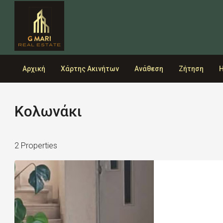
Αρχική
Χάρτης Ακινήτων
Ανάθεση
Ζήτηση
Η
Κολωνάκι
2 Properties