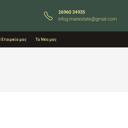
26960 34935
infog.mariestate@gmail.com
 Εταιρεία μας
Τα Νέα μας