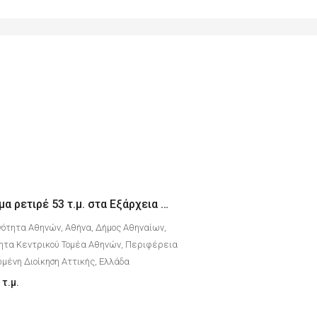
Οροφοδιαμέρισμα ρετιρέ 53 τ.μ. στα Εξάρχεια με θέα τον Λυκαβηττό
νότητα Αθηνών, Αθήνα, Δήμος Αθηναίων,
ητα Κεντρικού Τομέα Αθηνών, Περιφέρεια
μένη Διοίκηση Αττικής, Ελλάδα
τ.μ.