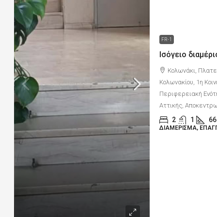
FR-1
Κολωνάκι, Πλατεί
Κολωνακίου, 1η Κοι
Περιφερειακή Ενότ
Αττικής, Αποκεντρω
2
1
66
ΔΙΑΜΈΡΙΣΜΑ, ΕΠΑΓ