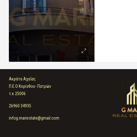
Ακράτα Αχαΐας
Π.Ε.Ο Κορίνθου- Πατρών
τ.κ 25006
26960 34935
infog.mariestate@gmail.com