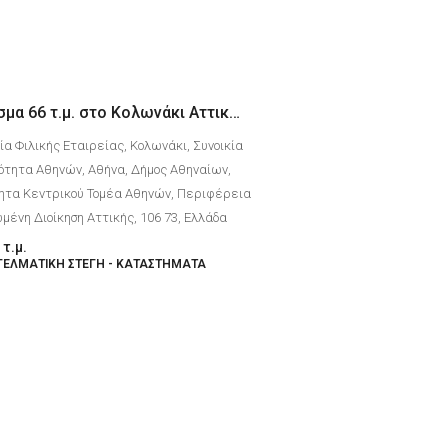
Ισόγειο διαμέρισμα 66 τ.μ. στο Κολωνάκι Αττικής
α Φιλικής Εταιρείας, Κολωνάκι, Συνοικία
νότητα Αθηνών, Αθήνα, Δήμος Αθηναίων,
ητα Κεντρικού Τομέα Αθηνών, Περιφέρεια
μένη Διοίκηση Αττικής, 106 73, Ελλάδα
τ.μ.
ΓΕΛΜΑΤΙΚΉ ΣΤΈΓΗ - ΚΑΤΆΣΤΗΜΑΤΑ