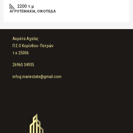
2200
τ.μ
ΑΓΡΟΤΕΜΆΧΙΑ, ΟΙΚΌΠΕΔΑ
Ακράτα Αχαΐας
Π.Ε.Ο Κορίνθου- Πατρών
τ.κ 25006
26960 34935
infog.mariestate@gmail.com