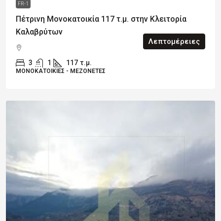
FR-1
Πέτρινη Μονοκατοικία 117 τ.μ. στην Κλειτορία
Καλαβρύτων
Λεπτομέρειες
3
1
117
τ.μ.
ΜΟΝΟΚΑΤΟΙΚΊΕΣ - ΜΕΖΟΝΈΤΕΣ