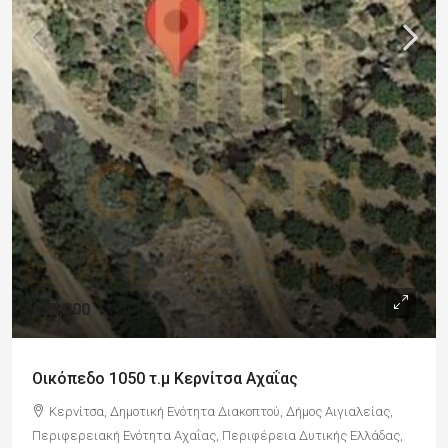
€35,000
Οικόπεδο 1050 τ.μ Κερνίτσα Αχαΐας
Κερνίτσα, Δημοτική Ενότητα Διακοπτού, Δήμος Αιγιαλείας,
Περιφερειακή Ενότητα Αχαΐας, Περιφέρεια Δυτικής Ελλάδας,