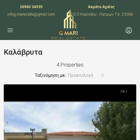
26960 34935
Ακράτα Αχαΐας
infog.mariestate@gmail.com
Π.Ε.Ο Κορίνθου - Πατρών T.K. 25006
Καλάβρυτα
4 Properties
Ταξινόμηση με:
Προεπιλογή
FR-1