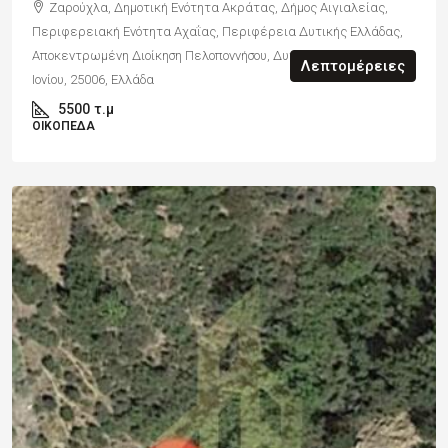
Ζαρούχλα, Δημοτική Ενότητα Ακράτας, Δήμος Αιγιαλείας,
Περιφερειακή Ενότητα Αχαΐας, Περιφέρεια Δυτικής Ελλάδας,
Αποκεντρωμένη Διοίκηση Πελοποννήσου, Δυτικής Ελλάδας και
Λεπτομέρειες
Ιονίου, 25006, Ελλάδα
5500
τ.μ
ΟΙΚΌΠΕΔΑ