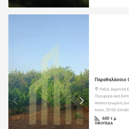
Ροδιά, Δημοτική 
Περιφερειακή Ενότ
Αποκεντρωμένη Διοί
Ιονίου, 25100, Ελλάδ
600
τ.μ.
ΟΙΚΌΠΕΔΑ