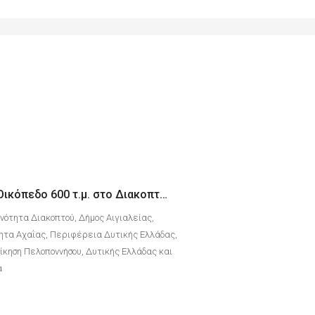
Παραθαλάσσιο Οικόπεδο 600 τ.μ. στο Διακοπτό Αχαΐας
Ενότητα Διακοπτού, Δήμος Αιγιαλείας,
ητα Αχαΐας, Περιφέρεια Δυτικής Ελλάδας,
κηση Πελοποννήσου, Δυτικής Ελλάδας και
α