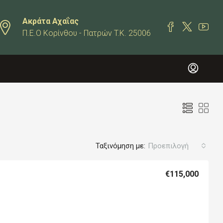
Ακράτα Αχαΐας
Π.Ε.Ο Κορίνθου - Πατρών T.K. 25006
Ταξινόμηση με:
Προεπιλογή
€115,000