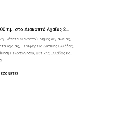
Μονοκατοικία 200 τ.μ. στο Διακοπτό Αχαΐας 200 μέτρα από την θάλασσα
κή Ενότητα Διακοπτού, Δήμος Αιγιαλείας,
ητα Αχαΐας, Περιφέρεια Δυτικής Ελλάδας,
κηση Πελοποννήσου, Δυτικής Ελλάδας και
δα
ΜΕΖΟΝΈΤΕΣ