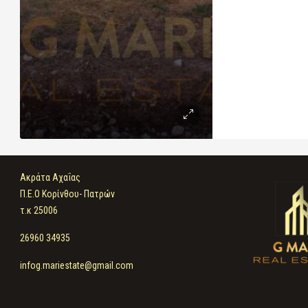
Ακράτα Αχαΐας
Π.Ε.Ο Κορίνθου- Πατρών
τ.κ 25006
26960 34935
infog.mariestate@gmail.com