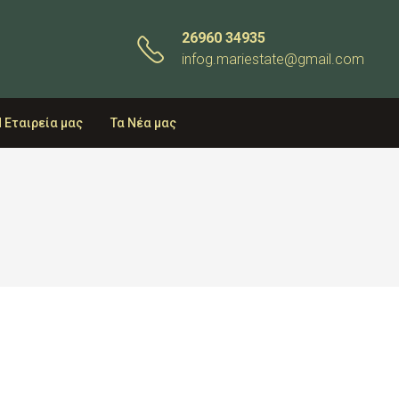
26960 34935
infog.mariestate@gmail.com
 Εταιρεία μας
Τα Νέα μας