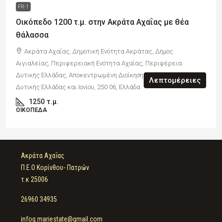
FR-1
Οικόπεδο 1200 τ.μ. στην Ακράτα Αχαΐας με θέα
θάλασσα
Ακράτα Αχαΐας, Δημοτική Ενότητα Ακράτας, Δήμος
Αιγιαλείας, Περιφερειακή Ενότητα Αχαΐας, Περιφέρεια
Δυτικής Ελλάδας, Αποκεντρωμένη Διοίκηση Πελοποννήσου,
Λεπτομέρειες
Δυτικής Ελλάδας και Ιονίου, 250 06, Ελλάδα
1250
τ.μ.
ΟΙΚΌΠΕΔΑ
Ακράτα Αχαΐας
Π.Ε.Ο Κορίνθου- Πατρών
τ.κ 25006
26960 34935
infog.mariestate@gmail.com