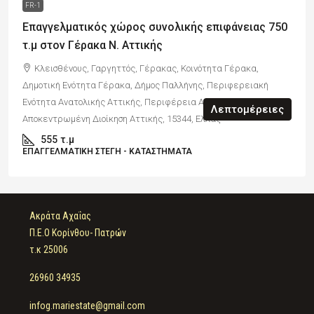
FR-1
Επαγγελματικός χώρος συνολικής επιφάνειας 750
τ.μ στον Γέρακα Ν. Αττικής
Κλεισθένους, Γαργηττός, Γέρακας, Κοινότητα Γέρακα,
Δημοτική Ενότητα Γέρακα, Δήμος Παλλήνης, Περιφερειακή
Ενότητα Ανατολικής Αττικής, Περιφέρεια Αττικής,
Λεπτομέρειες
Αποκεντρωμένη Διοίκηση Αττικής, 15344, Ελλάς
555
τ.μ
ΕΠΑΓΓΕΛΜΑΤΙΚΉ ΣΤΈΓΗ - ΚΑΤΆΣΤΗΜΑΤΑ
Ακράτα Αχαΐας
Π.Ε.Ο Κορίνθου- Πατρών
τ.κ 25006
26960 34935
infog.mariestate@gmail.com