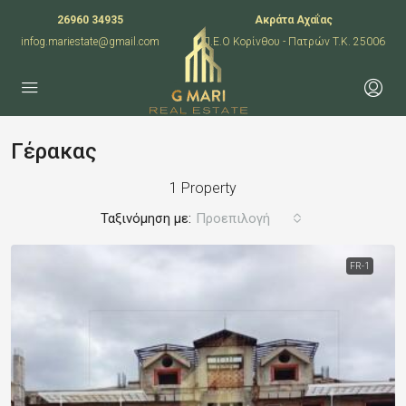
26960 34935
Ακράτα Αχαΐας
infog.mariestate@gmail.com
Π.Ε.Ο Κορίνθου - Πατρών T.K. 25006
Γέρακας
1 Property
Ταξινόμηση με:
Προεπιλογή
FR-1