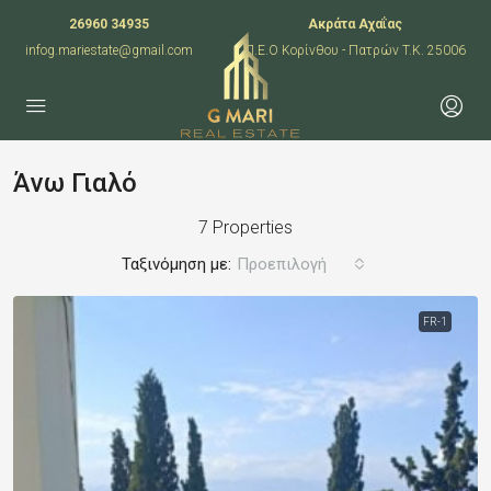
26960 34935
Ακράτα Αχαΐας
infog.mariestate@gmail.com
Π.Ε.Ο Κορίνθου - Πατρών T.K. 25006
Άνω Γιαλό
7 Properties
Ταξινόμηση με:
Προεπιλογή
FR-1