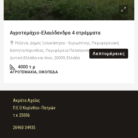
€16,000
Αγροτεμάχιο-Ελαιόδενδρα 4 στρέμματα
Ροζενά, Δήμος Ξυλοκάστρου - Ευρωστίνης, Περιφερειακή
Ενότητα Κορινθίας, Περιφέρεια Πελοποννήσου, Πελοπόννησος,
Λεπτομέρειες
Δυτική Ελλάδα και Ιόνιο, 20009, Ελλάδα
4000
τ.μ
ΑΓΡΟΤΕΜΆΧΙΑ, ΟΙΚΌΠΕΔΑ
Ακράτα Αχαΐας
Π.Ε.Ο Κορίνθου- Πατρών
τ.κ 25006
26960 34935