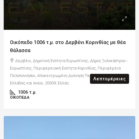
€85,000
Οικόπεδο 1006 τ.μ. στο Δερβένι Κορινθίας με θέα
θάλασσα
Δερβένι, Δημοτική Ενότητα Ευρωστίνης, Δήμος Ξυλοκάστρου -
Ευρωστίνης, Περιφερειακή Ενότητα Κορινθίας, Περιφέρεια
Πελοποννήσου, Αποκεντρωμένη Διοίκηση Πελοποννήσου, Δυτικής
Λεπτομέρειες
Ελλάδας και Ιονίου, 20009, Ελλάς
1006
τ.μ.
ΟΙΚΌΠΕΔΑ