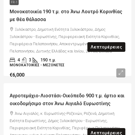
FR-1
Μονοκατοικία 190 τ.μ. στο Άνω Λουτρό Κορινθίας
με θέα θάλασσα
Ξυλόκαστρο, Δημοτική Ενότητα Ξυλοκάστρου, Δήμος
Ξυλοκάστρου - Ευρωστίνης, Περιφερειακή Ενότητα Κορινθίας,
Περιφέρεια Πελοποννήσου, Αποκεντρωμένη Διοίκηση
Λεπτομέρειες
Πελοποννήσου, Δυτικής Ελλάδας και Ιονίου, 204 00, Ελλάδα
4
3
190
τ.μ.
ΜΟΝΟΚΑΤΟΙΚΊΕΣ - ΜΕΖΟΝΈΤΕΣ
€6,000
Αγροτεμάχιο-Λιοστάσι-Οικόπεδο 900 τ.μ. άρτιο και
οικοδομήσιμο στον Άνω Αιγιαλό Ευρωστίνης
Άνω Αιγιαλός, κ. Ευρωστίνης-Ροζενών, Ροζενά, Δημοτική
Ενότητα Ευρωστίνης, Δήμος Ξυλοκάστρου - Ευρωστίνης,
Περιφερειακή Ενότητα Κορινθίας, Περιφέρεια Πελοποννήσου,
Λεπτομέρειες