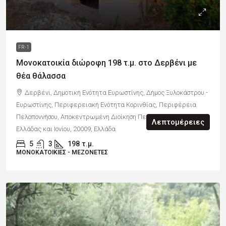
€380,000
FR-1
Μονοκατοικία διώροφη 198 τ.μ. στο Δερβένι με
θέα θάλασσα
Δερβένι, Δημοτική Ενότητα Ευρωστίνης, Δήμος Ξυλοκάστρου -
Ευρωστίνης, Περιφερειακή Ενότητα Κορινθίας, Περιφέρεια
Πελοποννήσου, Αποκεντρωμένη Διοίκηση Πελοποννήσου, Δυτικής
Λεπτομέρειες
Ελλάδας και Ιονίου, 20009, Ελλάδα
5
3
198
τ.μ.
ΜΟΝΟΚΑΤΟΙΚΊΕΣ - ΜΕΖΟΝΈΤΕΣ