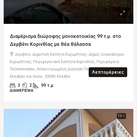
€450
Διαμέρισμα διώροφης μονοκατοικίας 99 τ.μ. στο
Δερβένι Κορινθίας με θέα θάλασσα
Δερβένι, Δημοτική Ενότητα Ευρωστίνης, Δήμος Ξυλοκάστρου -
Ευρωστίνης, Περιφερειακή Ενότητα Κορινθίας, Περιφέρεια
Πελοποννήσου, Αποκεντρωμένη Διοίκηση Πελοποννήσου, Δυτικής
Λεπτομέρειες
Ελλάδας και Ιονίου, 20009, Ελλάδα
3
2
99
τ.μ.
ΔΙΑΜΈΡΙΣΜΑ
FR-1