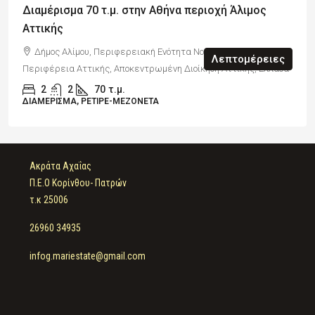
Διαμέρισμα 70 τ.μ. στην Αθήνα περιοχή Άλιμος
Αττικής
Δήμος Αλίμου, Περιφερειακή Ενότητα Νοτίου Τομέα Αθηνών,
Λεπτομέρειες
Περιφέρεια Αττικής, Αποκεντρωμένη Διοίκηση Αττικής, Ελλάδα
2
2
70
τ.μ.
ΔΙΑΜΈΡΙΣΜΑ, ΡΕΤΙΡΈ-ΜΕΖΟΝΈΤΑ
Ακράτα Αχαΐας
Π.Ε.Ο Κορίνθου- Πατρών
τ.κ 25006
26960 34935
infog.mariestate@gmail.com