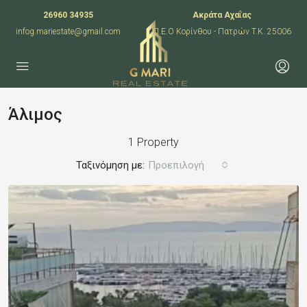
26960 34935
Ακράτα Αχαΐας
infog.mariestate@gmail.com
Π.Ε.Ο Κορίνθου - Πατρών T.K. 25006
Άλιμος
1 Property
Ταξινόμηση με:
Προεπιλογή